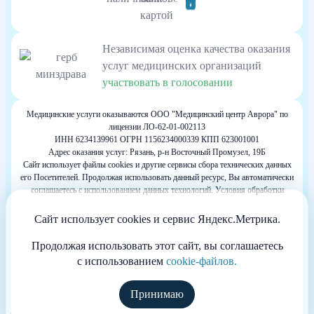
Независимая оценка качества оказания
услуг медицинских организаций
участвовать в голосовании
Медицинские услуги оказываются ООО "Медицинский центр Аврора" по
лицензии ЛО-62-01-002113
ИНН 6234139961 ОГРН 1156234000339 КПП 623001001
Адрес оказания услуг: Рязань, р-н Восточный Промузел, 19Б
Сайт использует файлы cookies и другие сервисы сбора технических данных
его Посетителей. Продолжая использовать данный ресурс, Вы автоматически
соглашаетесь с использованием данных технологий. Условия обработки
данных Посетителей сайта см. в Политике конфиденциальности. Если Вы не
согласны с подобными условиями, просим покинуть наш Сайт.
Сайт использует cookies и сервис Яндекс.Метрика.
Весь контент, размещенный на информационном ресурсе, предназначен для
личного ознакомления и не является офертой
Продолжая использовать этот сайт, вы соглашаетесь
Информация сайта не может служить источником постановки диагноза и
с использованием
cookie-файлов.
назначения лечения.
Сайт принадлежит частной компании, не размещающей на нём рекламу. Не
является официальным сайтом клиники. Основная миссия сайта состоит в
Принимаю
оказании медицинской и информационной помощи больным.