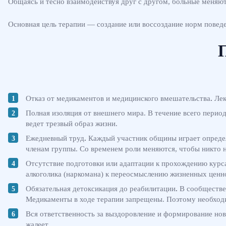
Общаясь и тесно взаимодействуя друг с другом, больные меняю
Основная цель терапии — создание или воссоздание норм повед
Отказ от медикаментов и медицинского вмешательства
.
Лек
Полная изоляция от внешнего мира. В течение всего период
ведет трезвый образ жизни.
Ежедневный труд
.
Каждый участник общины играет определ
членам группы. Со временем роли меняются, чтобы никто н
Отсутствие подготовки или адаптации к прохождению курс
алкоголика (наркомана) к переосмыслению жизненных ценн
Обязательная детоксикация до реабилитации
.
В сообществе 
Медикаменты в ходе терапии запрещены. Поэтому необходим
Вся ответственность за выздоровление и формирование но
жалеет.