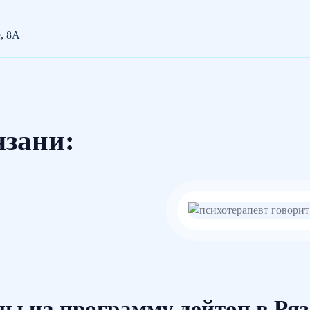
е, 8А
язани:
ы на программу дейтоп в Ря