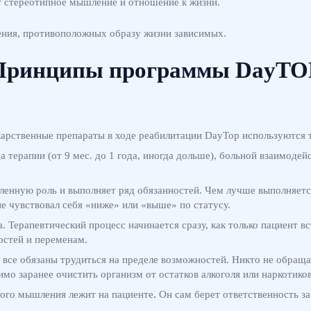
т стереотипное мышление и отношение к жизни.
ения, противоположных образу жизни зависимых.
Принципы программы DayTO
арственные препараты в ходе реабилитации DayTop используются т
а терапии (от 9 мес. до 1 года, иногда дольше), больной взаимодей
енную роль и выполняет ряд обязанностей. Чем лучше выполняется
е чувствовал себя «ниже» или «выше» по статусу.
а.
Терапевтический процесс начинается сразу, как только пациент в
остей и переменам.
все обязаны трудиться на пределе возможностей. Никто не обращае
о заранее очистить организм от остатков алкоголя или наркотиков
вого мышления лежит на пациенте
.
Он сам берет ответственность за