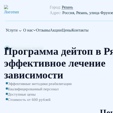
Город:
Рязань
Адрес:
Россия, Рязань, улица Фрунз
Услуги
О нас
Отзывы
Акции
Цены
Контакты
Программа дейтоп в Р
Программа daytop
эффективное лечение
зависимости
Эффективные методики реабилитации
Квалифицированный персонал
Доступные цены
Стоимость от 600 рублей
Цен