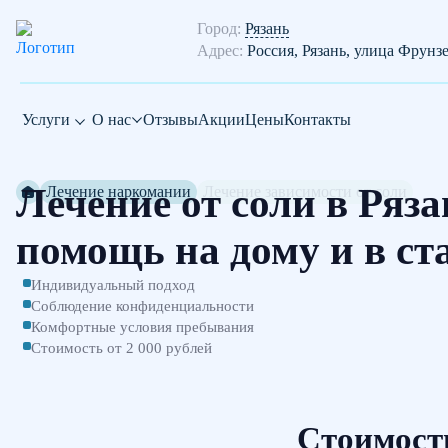
Город:
Рязань
Адрес:
Россия, Рязань, улица Фрунз
Услуги
О нас
Отзывы
Акции
Цены
Контакты
Лечение от соли в Ряза
Лечение наркомании
Лечение зависимости от соли
помощь на дому и в ст
Индивидуальный подход
Соблюдение конфиденциальности
Комфортные условия пребывания
Стоимость от 2 000 рублей
Стоимость