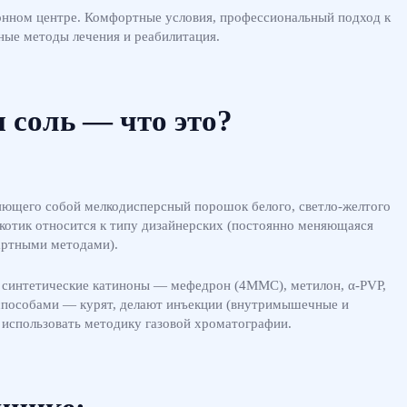
ионном центре. Комфортные условия, профессиональный подход к
ные методы лечения и реабилитация.
 соль — что это?
яющего собой мелкодисперсный порошок белого, светло-желтого
ркотик относится к типу дизайнерских (постоянно меняющаяся
артными методами).
а синтетические катиноны — мефедрон (4ММС), метилон, α-PVP,
способами — курят, делают инъекции (внутримышечные и
 использовать методику газовой хроматографии.