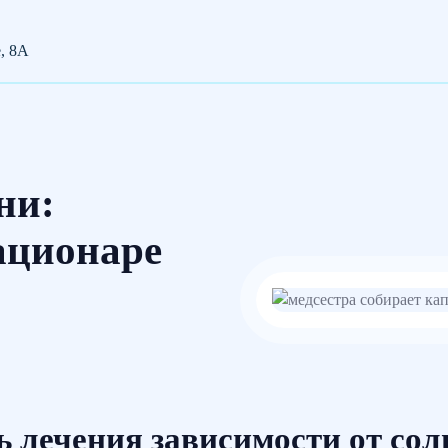
е, 8А
ни:
ационаре
 лечения зависимости от сол