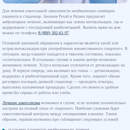
Для лечения алкогольной зависимости необязательно помещать
пациента в стационар. Аноним Рехаб в Рязани предлагает
амбулаторное лечение, включающее как снятие интоксикации, так и
кодирование с последующей реабилитацией. Вызвать врача на дом
можно по телефону
8 (800) 302-61-97
.
Основной причиной обращения к наркологам является запой или
острая интоксикация при употреблении некачественного спиртного. В
ситуации, когда пациент находится в тяжелом состоянии, показана
госпитализация. В остальных случаях в нашем центре возможно
анонимное лечение. Услуга несколько отличается от детоксикации на
дому. В первую очередь, она включает все этапы — детоксикацию,
кодировку и реабилитационный курс. Кроме того, пациент обязан
регулярно посещать дневной стационар — проходить осмотры,
выполнять назначенные процедуры. Сделать это можно в удобное
время без отрыва от работы или учебы.
Лечение алкоголизма
возможно в случае, если человек положительно
настроен на полный отказ от спиртного. Наиболее сложным будет
самостоятельный контроль между посещениями клиники. Таким
образом, терапия возможна при соблюдении следующих условий:
осознание пациентом необходимости лечения;