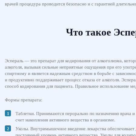
врачей процедура проводится безопасно и с гарантией длительн
Что такое Эсп
Эспераль — это препарат для кодирования от алкоголизма, кот
алкоголя, вызывая сильные неприятные ощущения при его употр
спиртному и является надежным средством в борьбе с зависимос
и продуктивно поддерживает процесс отказа от алкоголя. Эспер
способ кодирования для пациента. Правильное использование ме
Формы препарата:
Таблетки. Принимаются перорально по назначению врача и 
счет накопления активного вещества в организме.
Уколы. Внутримышечное введение лекарства обеспечивает д
постоянный уровень активного вещества. Уколы для кодиров