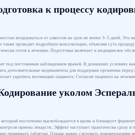
дготовка к процессу кодиро
стью воздержаться от алкоголя на срок не менее 3–5 дней. Это ва
рач также проводит подробную консультацию, объясняя суть процед
гически готов к лечению. Подготовка включает и медицинское обс
дит под постоянным наблюдением врачей. В домашних условиях важ
чить дополнительные медикаменты для поддержки организма перед 
омогает укрепить мотивацию пациента. Согласие пациента на лечен
Кодирование уколом Эсперал
 который постепенно высвобождается в кровь и блокирует фермент
онтроля приема лекарств. Эффект наступает практически сразу и п
евно принимать таблетки. Однако важно следовать рекомендациям вр