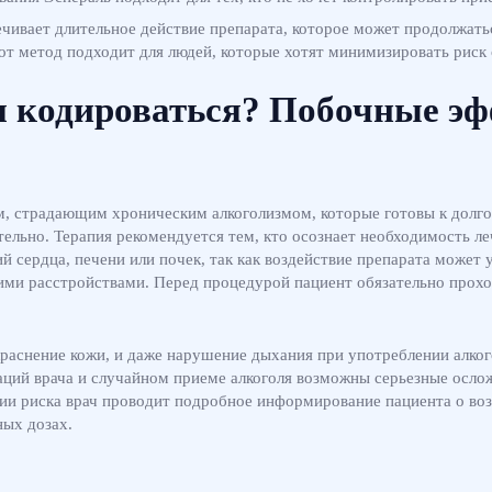
ивает длительное действие препарата, которое может продолжаться
тот метод подходит для людей, которые хотят минимизировать риск 
я кодироваться? Побочные э
, страдающим хроническим алкоголизмом, которые готовы к долго
тельно. Терапия рекомендуется тем, кто осознает необходимость л
 сердца, печени или почек, так как воздействие препарата может у
ми расстройствами. Перед процедурой пациент обязательно прохо
раснение кожи, и даже нарушение дыхания при употреблении алког
ий врача и случайном приеме алкоголя возможны серьезные осложн
ции риска врач проводит подробное информирование пациента о во
ных дозах.