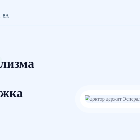
е, 8А
олизма
ржка