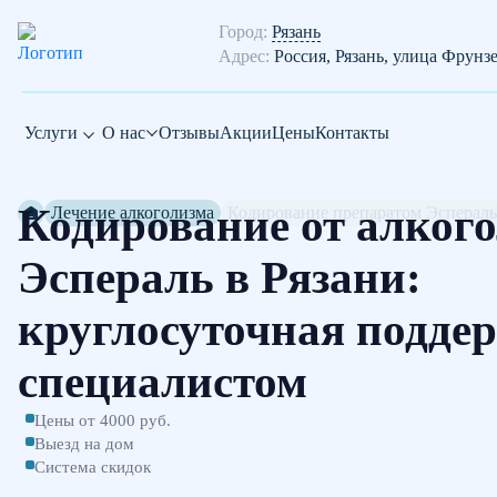
Город:
Рязань
Адрес:
Россия, Рязань, улица Фрунз
Услуги
О нас
Отзывы
Акции
Цены
Контакты
Кодирование от алког
Лечение алкоголизма
Кодирование препаратом Эспераль
Эспераль в Рязани:
круглосуточная подде
специалистом
Цены от 4000 руб.
Выезд на дом
Система скидок