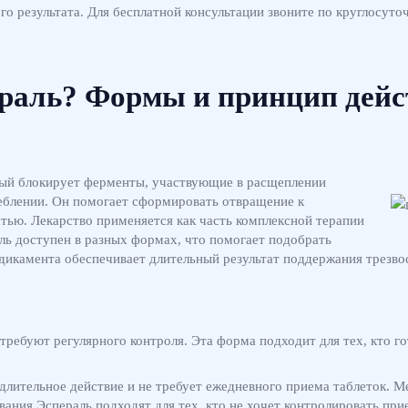
ого результата. Для бесплатной консультации звоните по круглосут
ераль? Формы и принцип дейс
орый блокирует ферменты, участвующие в расщеплении
еблении. Он помогает сформировать отвращение к
тью. Лекарство применяется как часть комплексной терапии
аль доступен в разных формах, что помогает подобрать
дикамента обеспечивает длительный результат поддержания трезво
требуют регулярного контроля. Эта форма подходит для тех, кто г
лительное действие и не требует ежедневного приема таблеток. М
ания Эспераль подходят для тех, кто не хочет контролировать при