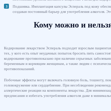
Подшивка. Имплантация капсулы Эспераль под кожу обеспеч
создавая постоянный барьер для употребления алкоголя. Э
Кому можно и нельз
Кодирование лекарством Эспераль подходит взрослым пациентам
тех, у кого есть опыт неудачных попыток бросить пить самостоя
кодирование противопоказано при наличии серьезных заболеваний
беременным и кормящим женщинам, а также людям с психически
противопоказаний.
Побочные эффекты могут включать головную боль, тошноту, пок
головокружение или сердцебиение. При несоблюдении рекомендац
аллергические реакции на компоненты лекарства. Для минимиза
предписания и избегать употребления алкоголя даже в минималь