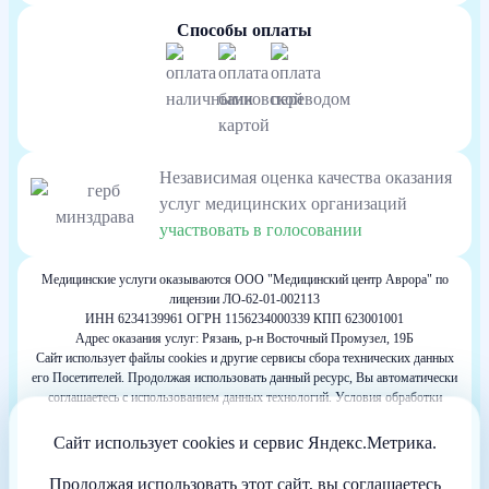
Способы оплаты
Независимая оценка качества оказания
услуг медицинских организаций
участвовать в голосовании
Медицинские услуги оказываются ООО "Медицинский центр Аврора" по
лицензии ЛО-62-01-002113
ИНН 6234139961 ОГРН 1156234000339 КПП 623001001
Адрес оказания услуг: Рязань, р-н Восточный Промузел, 19Б
Сайт использует файлы cookies и другие сервисы сбора технических данных
его Посетителей. Продолжая использовать данный ресурс, Вы автоматически
соглашаетесь с использованием данных технологий. Условия обработки
данных Посетителей сайта см. в Политике конфиденциальности. Если Вы не
согласны с подобными условиями, просим покинуть наш Сайт.
Сайт использует cookies и сервис Яндекс.Метрика.
Весь контент, размещенный на информационном ресурсе, предназначен для
личного ознакомления и не является офертой
Продолжая использовать этот сайт, вы соглашаетесь