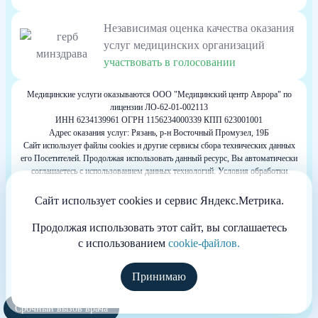
Независимая оценка качества оказания
услуг медицинских организаций
участвовать в голосовании
Медицинские услуги оказываются ООО "Медицинский центр Аврора" по
лицензии ЛО-62-01-002113
ИНН 6234139961 ОГРН 1156234000339 КПП 623001001
Адрес оказания услуг: Рязань, р-н Восточный Промузел, 19Б
Сайт использует файлы cookies и другие сервисы сбора технических данных
его Посетителей. Продолжая использовать данный ресурс, Вы автоматически
соглашаетесь с использованием данных технологий. Условия обработки
данных Посетителей сайта см. в Политике конфиденциальности. Если Вы не
согласны с подобными условиями, просим покинуть наш Сайт.
Сайт использует cookies и сервис Яндекс.Метрика.
Весь контент, размещенный на информационном ресурсе, предназначен для
личного ознакомления и не является офертой
Продолжая использовать этот сайт, вы соглашаетесь
Информация сайта не может служить источником постановки диагноза и
с использованием
cookie-файлов.
назначения лечения.
Сайт принадлежит частной компании, не размещающей на нём рекламу. Не
является официальным сайтом клиники. Основная миссия сайта состоит в
Принимаю
оказании медицинской и информационной помощи больным.
Copyright © 2026 Anonim Rehab. Все права защищены.
Срочный вызов врача