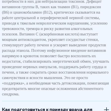
потребности в них для нейтрализации токсинов. Дефицит
витаминов группы В, таких как тиамин (В1), пиридоксин
(В6) и цианокобаламин (В12), критически сказывается на
работе центральной и периферической нервной системы,
приводя к тяжелым неврологическим нарушениям, усилению
тревожности, тремора и риску развития алкогольных
психозов. Витамин С (аскорбиновая кислота) выступает
мощным антиоксидантом, укрепляет сосудистые стенки,
стимулирует работу печени и ускоряет выведение продуктов
распада этанола. Поэтому инфузионное введение витаминов
напрямую в кровоток позволяет быстро восполнить их
недостаток, стабилизировать энергетический обмен, улучшить
проведение нервных импульсов, поддержать работу сердца и
печени, а также сократить сроки восстановления нормального
самочувствия и ясности мышления. Это не просто
«поддержка», а необходимая часть детоксикации, помогающая
предотвратить многие опасные осложнения абстинентного
синдрома.
Как подготовиться к приезду врача для