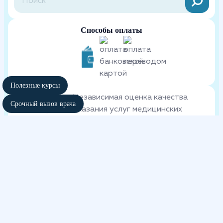
Способы оплаты
Полезные курсы
Независимая оценка качества
Срочный вызов врача
оказания услуг медицинских
организаций
участвовать в голосовании
Медицинские услуги оказываются ООО "Медицинский центр
Аврора" по лицензии ЛО-62-01-002113
ИНН 6234139961 ОГРН 1156234000339 КПП 623001001
Адрес оказания услуг: Рязань, р-н Восточный Промузел, 19Б
Сайт использует файлы cookies и другие сервисы сбора технических
данных его Посетителей. Продолжая использовать данный ресурс,
Вы автоматически соглашаетесь с использованием данных
технологий. Условия обработки данных Посетителей сайта см. в