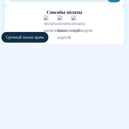
Способы оплаты
Срочный вызов врача
Независимая оценка качества оказания
услуг медицинских организаций
участвовать в голосовании
Медицинские услуги оказываются ООО "Медицинский центр Аврора" по
лицензии ЛО-62-01-002113
ИНН 6234139961 ОГРН 1156234000339 КПП 623001001
Адрес оказания услуг: Рязань, р-н Восточный Промузел, 19Б
Сайт использует файлы cookies и другие сервисы сбора технических данных
его Посетителей. Продолжая использовать данный ресурс, Вы автоматически
соглашаетесь с использованием данных технологий. Условия обработки
данных Посетителей сайта см. в Политике конфиденциальности. Если Вы не
согласны с подобными условиями, просим покинуть наш Сайт.
Весь контент, размещенный на информационном ресурсе, предназначен для